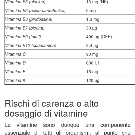
Vitamina B3 (niacina)
16 mg (NE)
Vitamina B5 (acido pantotenico)
5 mg
Vitamina B6 (piridossina)
1,3 mg
Vitamina B7 (biotina)
30 µg
Vitamina B9 (folati)
400 µg (DFE)
Vitamina B12 (cobalamina)
2,4 µg
Vitamina C
90 mg
Vitamina D
600 UI
Vitamina E
15 mg
Vitamina K
120 µg
Rischi di carenza o alto
dosaggio di vitamine
Le vitamine sono dunque una componente
essenziale di tutti gli organismi, al punto che