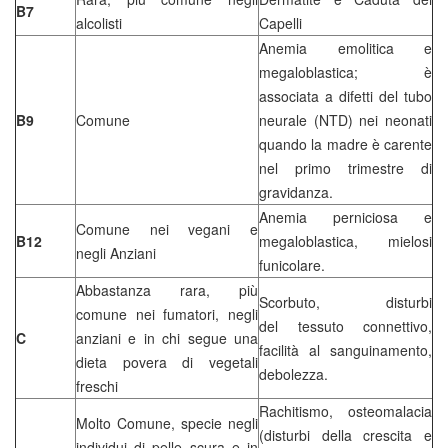
B7
alcolisti
Capelli
Anemia emolitica e
megaloblastica; è
associata a difetti del tubo
B9
Comune
neurale (NTD) nei neonati
quando la madre è carente
nel primo trimestre di
gravidanza.
Anemia perniciosa e
Comune nei vegani e
B12
megaloblastica, mielosi
negli Anziani
funicolare.
Abbastanza rara, più
Scorbuto, disturbi
comune nei fumatori, negli
del tessuto connettivo,
C
anziani e in chi segue una
facilità al sanguinamento,
dieta povera di vegetali
debolezza.
freschi
Rachitismo, osteomalacia
Molto Comune, specie negli
(disturbi della crescita e
individui di pelle scura e in