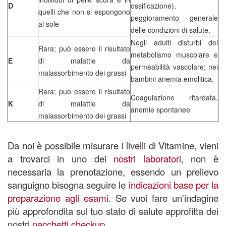
D
ossificazione),
quelli che non si espongono
peggioramento generale
al sole
delle condizioni di salute.
Negli adulti disturbi del
Rara; può essere il risultato
metabolismo muscolare e
E
di malattie da
permeabilità vascolare; nei
malassorbimento dei grassi
bambini anemia emolitica.
Rara; può essere il risultato
Coagulazione ritardata,
K
di malattie da
anemie spontanee
malassorbimento dei grassi
Da noi è possibile misurare i livelli di Vitamine, vieni
a trovarci in uno dei
nostri laboratori
, non è
necessaria la prenotazione, essendo un prelievo
sanguigno bisogna seguire le
indicazioni base per la
preparazione agli esami
. Se vuoi fare un'indagine
più approfondita sul tuo stato di salute approfitta dei
nostri
pacchetti checkup
.