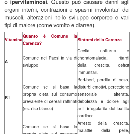
o
ipervitaminosi
. Questo può causare danni agli
organi interni, contrazioni e spasmi involontari dei
muscoli, alterazioni nello sviluppo corporeo e vari
tipi di malore (come vomito e diarrea).
Quanto è Comune la
Vitamina
Sintomi della Carenza
Carenza?
Cecità notturna e
Comune nei Paesi in via di
cheratomalacia, ritardi
A
sviluppo
della crescita, deficit
immunitari.
Beri-beri, perdita di peso,
Comune se si basa la
disturbi emotivi, percezione
propria dieta sul consumo
sensoriale alterata,
B1
prevalente di cereali raffinati
debolezza e dolore agli
(es. riso bianco)
arti, irregolarità del battito
cardiaco
Arresto della crescita,
Comune se si basa la
malattie della pelle,
propria dieta sul consumo