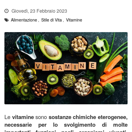
Giovedì, 23 Febbraio 2023
Alimentazione
,
Stile di Vita
,
Vitamine
Le
vitamine
sono
sostanze chimiche eterogenee,
necessarie per lo svolgimento di molte
.