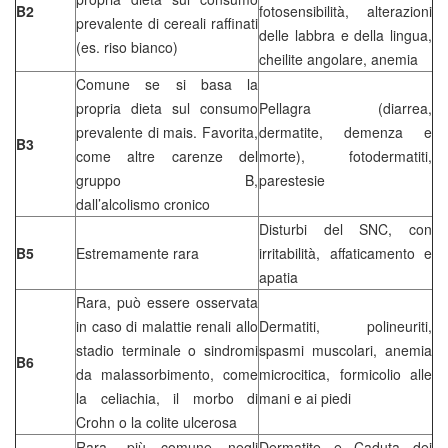
B2
fotosensibilità, alterazioni
prevalente di cereali raffinati
delle labbra e della lingua,
(es. riso bianco)
cheilite angolare, anemia
Comune se si basa la
propria dieta sul consumo
Pellagra (diarrea,
prevalente di mais. Favorita,
dermatite, demenza e
B3
come altre carenze del
morte), fotodermatiti,
gruppo B,
parestesie
dall’alcolismo cronico
Disturbi del SNC, con
B5
Estremamente rara
irritabilità, affaticamento e
apatia
Rara, può essere osservata
in caso di malattie renali allo
Dermatiti, polineuriti,
stadio terminale o sindromi
spasmi muscolari, anemia
B6
da malassorbimento, come
microcitica, formicolio alle
la celiachia, il morbo di
mani e ai piedi
Crohn o la colite ulcerosa
Rara, più comune negli
Dermatite e Caduta dei