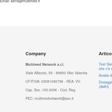
Email: serra@multimed.it
Company
Artic
Test Sie
Multimed Network s.r.l.
che c'è 
Viale Affaccio, 59 - 89900 Vibo Valentia
Analisi 
CF/P.IVA: 03581090796 - REA: VV-
Dosaggi
(AMH)
Cap. Soc. 100.000€ - Cod. Reg.
PEC: multimednetwork@pec.it