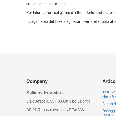
contenitori di feci o urine.
Per informazioni sul giorno di ritiro referto telefonare l
Il pagamento del ticket degli esami verrà effettuato al m
Company
Artic
Test Sie
Multimed Network s.r.l.
che c'è 
Viale Affaccio, 59 - 89900 Vibo Valentia
Analisi 
CF/P.IVA: 03581090796 - REA: VV-
Dosaggi
(AMH)