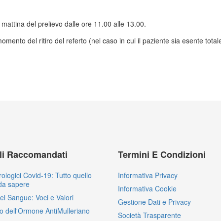
a mattina del prelievo dalle ore 11.00 alle 13.00.
omento del ritiro del referto (nel caso in cui il paziente sia esente total
oli Raccomandati
Termini E Condizioni
rologici Covid-19: Tutto quello
Informativa Privacy
da sapere
Informativa Cookie
del Sangue: Voci e Valori
Gestione Dati e Privacy
o dell'Ormone AntiMulleriano
Società Trasparente