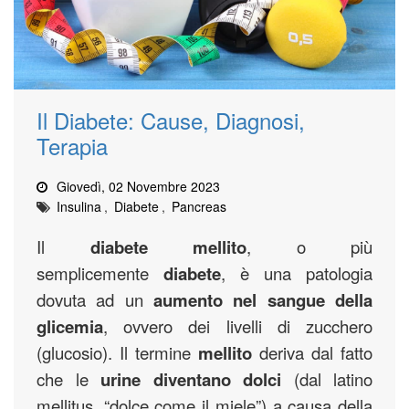
Il Diabete: Cause, Diagnosi,
Terapia
Giovedì, 02 Novembre 2023
Insulina
,
Diabete
,
Pancreas
Il
diabete mellito
, o più
semplicemente
diabete
, è una patologia
dovuta ad un
aumento nel sangue della
glicemia
, ovvero dei livelli di zucchero
(glucosio). Il termine
mellito
deriva dal fatto
che le
urine diventano dolci
(dal latino
mellitus, “dolce come il miele”) a causa della