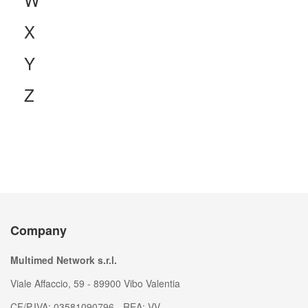
X
Y
Z
Company
Multimed Network s.r.l.
Viale Affaccio, 59 - 89900 Vibo Valentia
CF/P.IVA: 03581090796 - REA: VV-