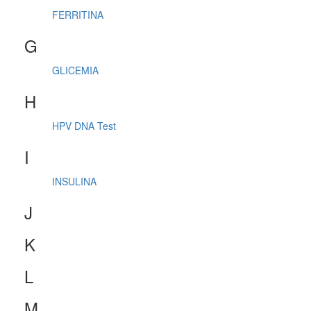
FERRITINA
G
GLICEMIA
H
HPV DNA Test
I
INSULINA
J
K
L
M